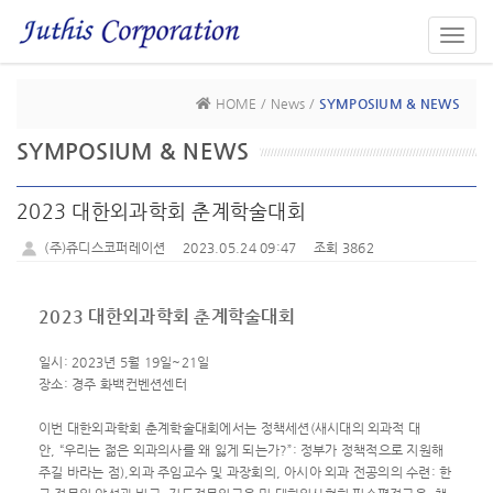
Toggl
navig
HOME / News /
SYMPOSIUM & NEWS
SYMPOSIUM & NEWS
2023 대한외과학회 춘계학술대회
(주)쥬디스코퍼레이션
2023.05.24 09:47
조회 3862
2023 대한외과학회 춘계학술대회
일시: 2023년 5월 19일~21일
장소: 경주 화백컨벤션센터
이번 대한외과학회 춘계학술대회에서는
정책세션(새시대의 외과적 대
안,
“우리는 젊은 외과의사를 왜 잃게 되는가?”
: 정부가 정책적으로 지원해
주길 바라는 점),
외과 주임교수 및 과장회의,
아시아 외과 전공의의 수련: 한