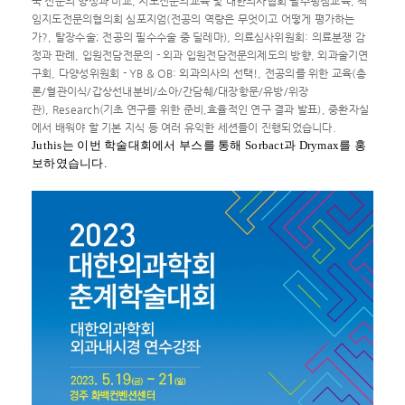
국 전문의 양성과 비교,
지도전문의교육 및 대한의사협회 필수평점교육,
책
임지도전문의협의회 심포지엄(전공의 역량은 무엇이고 어떻게 평가하는
가?,
탈장수술; 전공의 필수수술 중 딜레마),
의료심사위원회: 의료분쟁 감
정과 판례,
입원전담전문의 - 외과 입원전담전문의제도의 방향,
외과술기연
구회,
다양성위원회 - YB & OB: 외과의사의 선택!,
전공의를 위한 교육(총
론/혈관이식/갑상선내분비/소아/
간담췌/대장항문/유방/위장
관),
Research(기초 연구를 위한 준비,
효율적인 연구 결과 발표),
중환자실
에서 배워야 할 기본 지식 등 여러 유익한 세션들이 진행되었습니다.
Juthis는 이번 학술대회에서 부스를 통해 Sorbact과 Drymax를 홍
보하였습니다.